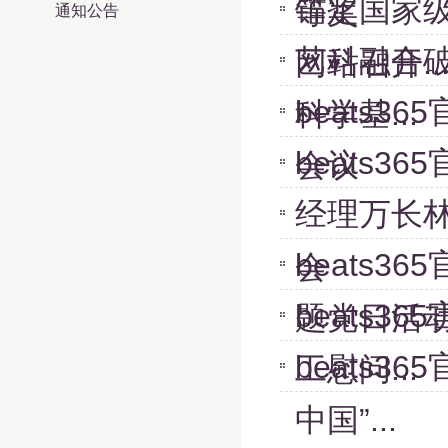
锚定国家级
等奖
通知公告
艺科融合
网站召开..
beats
科学基...
beats
会议
经理万长
beats
会
beats3
题党日活
beats
工慰问...
中国”...