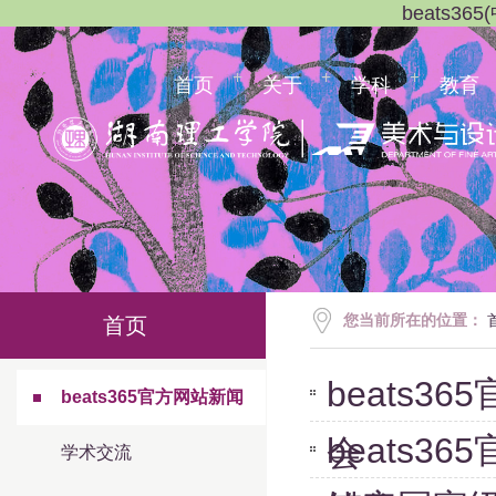
beats3
首页
关于
学科
教育
您当前所在的位置：
首页
beats
beats365官方网站新闻
beats
会
学术交流