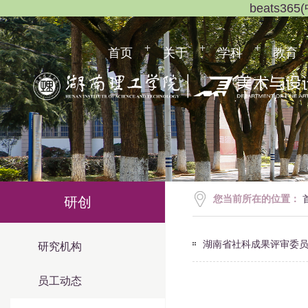
beats3
首页
关于
学科
教育
您当前所在的位置：
研创
湖南省社科成果评审委
研究机构
员工动态