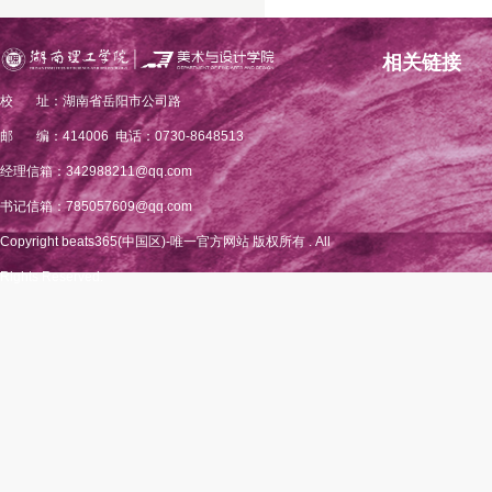
相关链接
校 址：湖南省岳阳市公司路
邮 编：414006 电话：0730-8648513
经理信箱：342988211@qq.com
书记信箱：785057609@qq.com
Copyright beats365(中国区)-唯一官方网站 版权所有 . All
Rights Reserved.