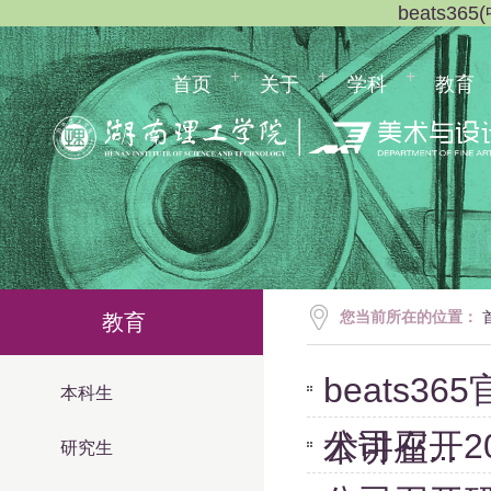
beats3
首页
关于
学科
教育
您当前所在的位置：
教育
beats
本科生
公司召开2
术讲座...
研究生