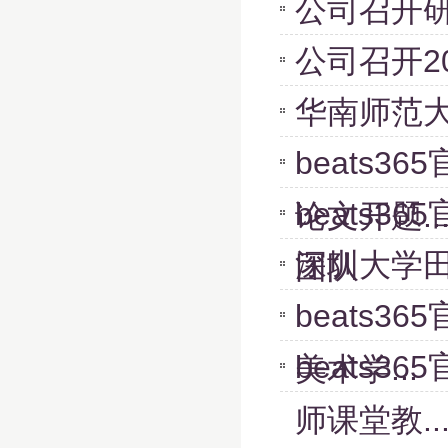
公司召开
公司召开2
华南师范大
beats
beats
论文开题..
深圳大学
团队
beats3
beats
美术学...
师课堂教..