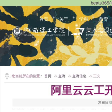
beats3
首页
关于
学科
教育
您当前所在的位置：
首页
->
交流
->
交流信息
-> 正文
阿里云云工开
发布日期