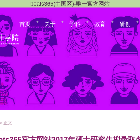
beats365(中国区)-唯一官方网站
首页
关于
学科
教育
研创
> 正文
eats365官方网站2017年硕士研究生拟录取