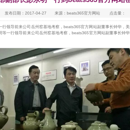
发布日期：2017-04-27 来源：beats365官方网站 点击量：
行领导前来公司岳州窑基地考察，beats365官方网站副董事长钟华，美术
等一行领导前来公司岳州窑基地考察，beats365官方网站副董事长钟华，