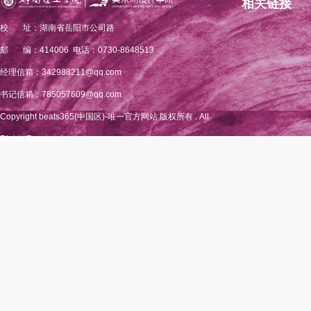
相关链接
校 址：湖南省岳阳市公司路
邮 编：414006 电话：0730-8648513
经理信箱：342988211@qq.com
书记信箱：785057609@qq.com
Copyright beats365(中国区)-唯一官方网站 版权所有 . All
Rights Reserved.